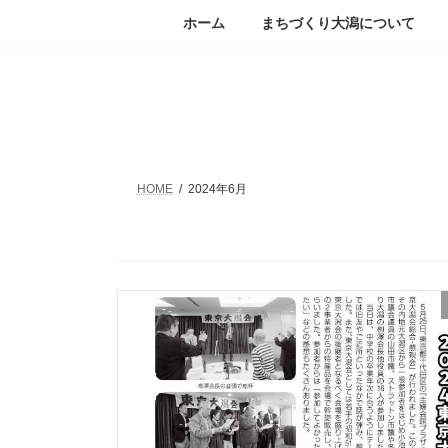
コ
ナ
ホーム
まちづくり大潟について
ン
ビ
テ
ゲ
ン
ー
ツ
シ
へ
ョ
ス
ン
キ
に
ッ
移
HOME
2024年6月
プ
動