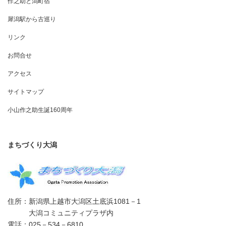
作之助と潟町宿
犀潟駅から古巡り
リンク
お問合せ
アクセス
サイトマップ
小山作之助生誕160周年
まちづくり大潟
住所：新潟県上越市大潟区土底浜1081－1
大潟コミュニティプラザ内
電話：025－534－6810