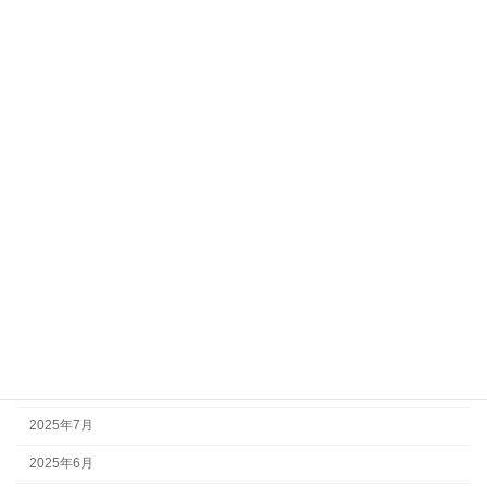
活動報告
健康福祉部会
教育文化部会
アーカイブ
2026年7月
2026年5月
2026年3月
2025年10月
2025年9月
2025年8月
2025年7月
2025年6月