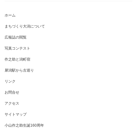
ホーム
まちづくり大潟について
広報誌の閲覧
写真コンテスト
作之助と潟町宿
犀潟駅から古巡り
リンク
お問合せ
アクセス
サイトマップ
小山作之助生誕160周年