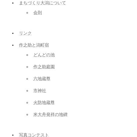
まちづくり大潟について
会則
リンク
作之助と潟町宿
どんどの池
作之助庭園
六地蔵尊
市神社
火防地蔵尊
米大舟発祥の地碑
写真コンテスト