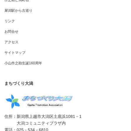
作之助と潟町宿
犀潟駅から古巡り
リンク
お問合せ
アクセス
サイトマップ
小山作之助生誕160周年
まちづくり大潟
住所：新潟県上越市大潟区土底浜1081－1
大潟コミュニティプラザ内
電話：025－534－6810