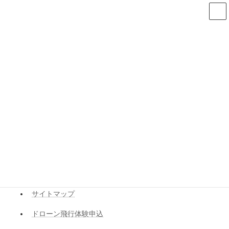
コ
ナ
ン
ビ
テ
ゲ
ン
ー
ツ
シ
へ
ョ
サイトマップ
ス
ン
キ
に
ッ
移
プ
動
HOME
サイトマップ
「作之助と潟町宿」キャンペーン
アクセス
お問合せ
サイトマップ
ドローン飛行体験申込